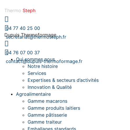
Thermo
Steph
04 77 40 25 00
Dupuis Thermoformage
secretariat@thermosteph.fr
04 76 07 00 37
Qui sommes nous
contact@dupuis-thermoformage.fr
Notre histoire
Services
Expertises & secteurs d’activités
Innovation & Qualité
Agroalimentaire
Gamme macarons
Gamme produits laitiers
Gamme pâtisserie
Gamme traiteur
Emballages standards